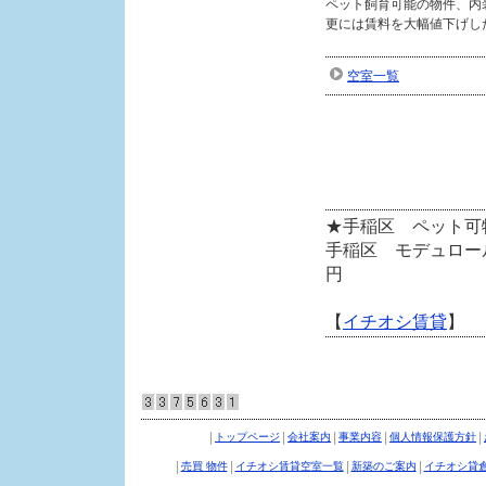
ペット飼育可能の物件、内
更には賃料を大幅値下げし
空室一覧
手稲区の賃貸マンショ
★手稲区 ペット可
手稲区 モデュロール新
【
イチオシ賃貸
】
|
|
|
|
|
トップページ
会社案内
事業内容
個人情報保護方針
|
|
|
|
売買 物件
イチオシ賃貸空室一覧
新築のご案内
イチオシ貸