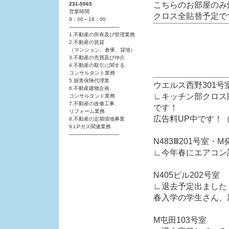
こちらのお部屋のみ
231-5565
営業時間
クロス全貼替予定で
9：00～18：00
──────────────
1.不動産の所有及び管理業務
2.不動産の賃貸
空室一覧を更新しまし
（マンション、倉庫、貸地）
3.不動産の売買及び仲介
4.不動産の取引に関する
コンサルタント業務
5.損害保険代理業
ウエルス西野301号
6.不動産建物企画、
∟キッチン部クロス
コンサルタント業務
7.不動産の改修工事、
です！
リフォーム業務
広告料UP中です！
8.不動産の定期借地事業
9.LPガス関連業務
──────────────
N483Ⅲ201号室・M
∟今年春にエアコン
N405ビル202号室
∟退去予定出ました
春入学の学生さん、
M屯田103号室