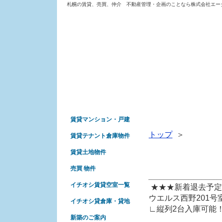
札幌の賃貸、売買、仲介 不動産管理・企画のことなら株式会社エー
株式会社エーダイコ
賃貸マンション・戸建
トップ
＞
賃貸テナント倉庫物件
賃貸土地物件
空室一覧を更新しまし
売買 物件
イチオシ賃貸空室一覧
★★★新着退去予定
ウエルス西野201号
イチオシ貸倉庫・貸地
∟縦列2台入庫可能
新築のご案内