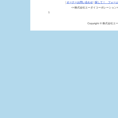
|
|
オーナーお問い合わせ
探して！ フォー
<<株式会社エーダイコーポレーション>
１ クリエイトビル８Ｆ TEL：011
Copyright © 株式会社エー