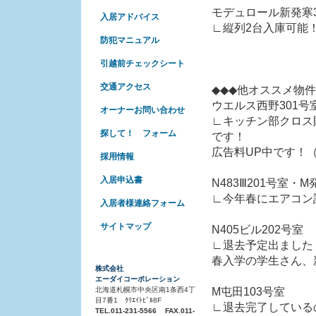
モデュロール新発寒3
入居アドバイス
∟縦列2台入庫可能
防犯マニュアル
引越前チェックシート
交通アクセス
◆◆◆他オススメ物
ウエルス西野301号
オーナーお問い合わせ
∟キッチン部クロス
探して！ フォーム
です！
広告料UP中です！
採用情報
入居申込書
N483Ⅲ201号室・M
∟今年春にエアコン
入居者様連絡フォーム
サイトマップ
N405ビル202号室
∟退去予定出ました
春入学の学生さん、
株式会社
エーダイコーポレーション
M屯田103号室
北海道札幌市中央区南1条西4丁
目7番1 ｸﾘｴｲﾄﾋﾞﾙ8F
∟退去完了している
TEL.011-231-5566 FAX.011-