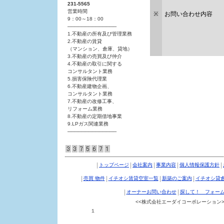
231-5565
営業時間
※
お問い合わせ内容
9：00～18：00
──────────────
1.不動産の所有及び管理業務
2.不動産の賃貸
（マンション、倉庫、貸地）
3.不動産の売買及び仲介
4.不動産の取引に関する
コンサルタント業務
5.損害保険代理業
6.不動産建物企画、
コンサルタント業務
7.不動産の改修工事、
リフォーム業務
8.不動産の定期借地事業
9.LPガス関連業務
──────────────
|
|
|
|
|
トップページ
会社案内
事業内容
個人情報保護方針
|
|
|
|
売買 物件
イチオシ賃貸空室一覧
新築のご案内
イチオシ貸
|
|
オーナーお問い合わせ
探して！ フォー
<<株式会社エーダイコーポレーション>
１ クリエイトビル８Ｆ TEL：011